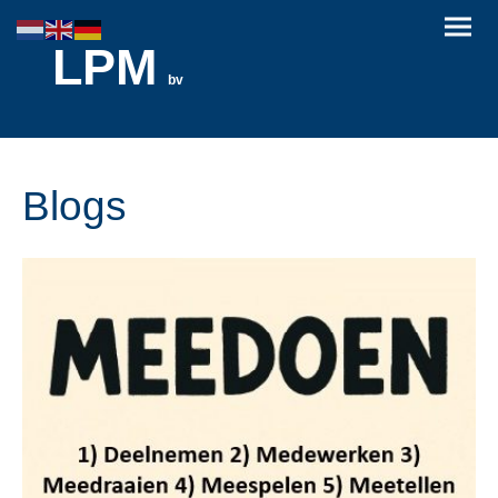
LPM
bv
Blogs