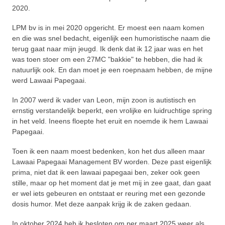
2020.
LPM bv is in mei 2020 opgericht. Er moest een naam komen
en die was snel bedacht, eigenlijk een humoristische naam die
terug gaat naar mijn jeugd. Ik denk dat ik 12 jaar was en het
was toen stoer om een 27MC "bakkie" te hebben, die had ik
natuurlijk ook. En dan moet je een roepnaam hebben, de mijne
werd Lawaai Papegaai.
In 2007 werd ik vader van Leon, mijn zoon is autistisch en
ernstig verstandelijk beperkt, een vrolijke en luidruchtige spring
in het veld. Ineens floepte het eruit en noemde ik hem Lawaai
Papegaai.
Toen ik een naam moest bedenken, kon het dus alleen maar
Lawaai Papegaai Management BV worden. Deze past eigenlijk
prima, niet dat ik een lawaai papegaai ben, zeker ook geen
stille, maar op het moment dat je met mij in zee gaat, dan gaat
er wel iets gebeuren en ontstaat er reuring met een gezonde
dosis humor. Met deze aanpak krijg ik de zaken gedaan.
In oktober 2024 heb ik besloten om per maart 2025 weer als