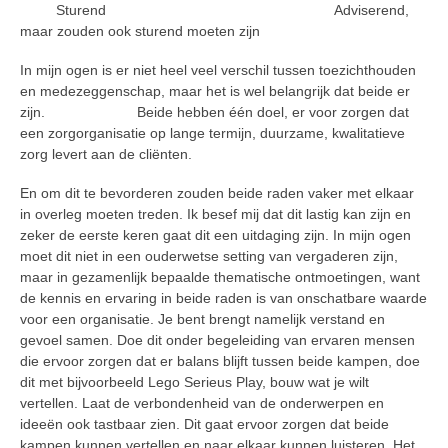
Sturend Adviserend,
maar zouden ook sturend moeten zijn
In mijn ogen is er niet heel veel verschil tussen toezichthouden
en medezeggenschap, maar het is wel belangrijk dat beide er
zijn. Beide hebben één doel, er voor zorgen dat
een zorgorganisatie op lange termijn, duurzame, kwalitatieve
zorg levert aan de cliënten.
En om dit te bevorderen zouden beide raden vaker met elkaar
in overleg moeten treden. Ik besef mij dat dit lastig kan zijn en
zeker de eerste keren gaat dit een uitdaging zijn. In mijn ogen
moet dit niet in een ouderwetse setting van vergaderen zijn,
maar in gezamenlijk bepaalde thematische ontmoetingen, want
de kennis en ervaring in beide raden is van onschatbare waarde
voor een organisatie. Je bent brengt namelijk verstand en
gevoel samen. Doe dit onder begeleiding van ervaren mensen
die ervoor zorgen dat er balans blijft tussen beide kampen, doe
dit met bijvoorbeeld Lego Serieus Play, bouw wat je wilt
vertellen. Laat de verbondenheid van de onderwerpen en
ideeën ook tastbaar zien. Dit gaat ervoor zorgen dat beide
kampen kunnen vertellen en naar elkaar kunnen luisteren. Het