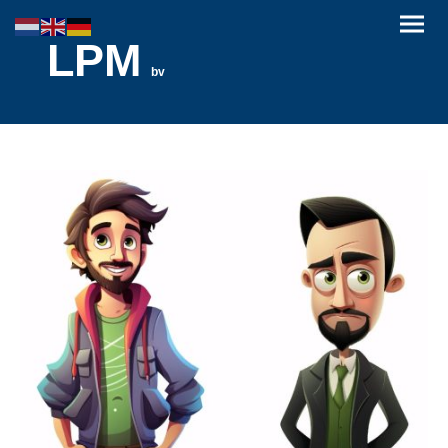
LPM
bv